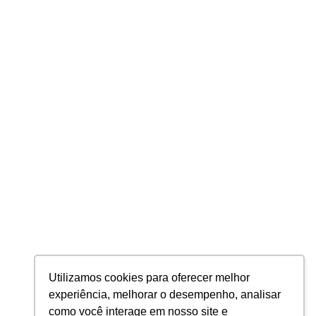
"Lorem ipsum dolor sit
amet, consectetur
adipiscing elit. Duis
commodo lorem ante, ut
auctor augue porta eget.
Maecenas ullamcorper,
lectus in aliquet rutrum,
sapien lacus ullamcorper
Utilizamos cookies para oferecer melhor
experiência, melhorar o desempenho, analisar
enim, tempor vestibulum
como você interage em nosso site e